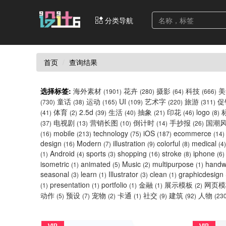
分类导航
首页
查询结果
选择标签:
海外素材
花卉
摄影
科技
(1901)
(280)
(64)
(666)
童话
运动
UI
艺术字
旅游
促
(730)
(38)
(165)
(109)
(220)
(311)
体育
2.5d
生活
抽象
印花
logo
(41)
(2)
(39)
(40)
(21)
(46)
(8)
电视剧
营销长图
倒计时
手抄报
国潮
(37)
(13)
(10)
(14)
(26)
mobile
technology
iOS
ecommerce
(16)
(213)
(75)
(187)
(14)
design
Modern
illustration
colorful
medical
(16)
(7)
(9)
(8)
(4)
Android
sports
shopping
stroke
iphone
(1)
(4)
(3)
(16)
(8)
(6)
isometric
animated
Music
multipurpose
handw
(1)
(5)
(2)
(1)
seasonal
learn
Illustrator
clean
graphicdesign
(3)
(1)
(3)
(1)
presentation
portfolio
金融
展示模板
网页
(1)
(1)
(1)
(1)
(2)
动作
预设
宠物
卡通
社交
建筑
人物
(5)
(7)
(2)
(1)
(9)
(92)
(23