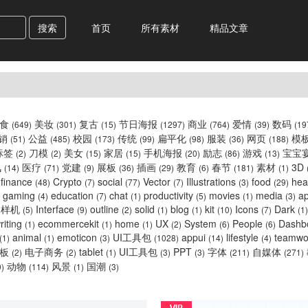
搜索
首页
所有素材
精品文章
美食
美妆
复古
节日海报
商业
爱情
数码
(649)
(301)
(15)
(1297)
(764)
(39)
(19
销
公益
校园
传统
扁平化
服装
网页
模
(51)
(485)
(173)
(99)
(98)
(36)
(188)
标签
刀模
美女
家居
手机海报
励志
游戏
宝宝
(2)
(2)
(15)
(15)
(20)
(86)
(13)
风
医疗
党建
展板
插画
教育
春节
素材
3D
(14)
(71)
(9)
(36)
(29)
(6)
(181)
(1)
finance
Crypto
social
Vector
Illustrations
food
hea
(48)
(7)
(77)
(7)
(3)
(29)
gaming
education
chat
productivity
movies
media
a
(4)
(7)
(1)
(5)
(1)
(3)
样机
Interface
outline
solid
blog
kit
Icons
Dark
(5)
(9)
(2)
(1)
(1)
(10)
(7)
(1)
riting
ecommercekit
home
UX
System
People
Dashb
(1)
(1)
(1)
(2)
(6)
(6)
animal
emoticon
UI工具包
appui
lifestyle
teamw
(1)
(1)
(3)
(1028)
(14)
(4)
模板
电子商务
tablet
UI工具包
PPT
字体
自媒体
(2)
(2)
(1)
(3)
(3)
(211)
(271)
动物
风景
国潮
0)
(114)
(1)
(3)