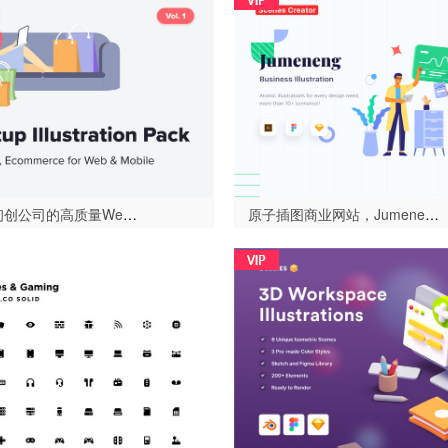
适用于初创公司的高质量Web和移动插图包，Startup Illustration Pack Vol。 1（Startup Illustration Pack Vol. 1）-设计996
原子插图商业网站，Jumeneng - 商务场景的创造者（Jumeneng Business Scenes Creator）-设计996