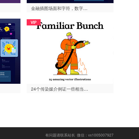
金融插图场面和字符，数字硬币插图包-设计996
24个传染媒介例证一些相当熟悉的角色，熟悉的束 - 例证包-设计996
有问题请联系站长
微信：vx1005007927