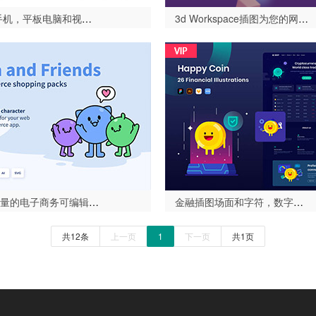
电脑，手机，平板电脑和视频游戏！，设备和游戏固体（Devices & Gaming Solid）-设计996
3d Workspace插图为您的网站，启动，应用程序和演示文稿。，cubbies：3d工作区插图（Cubbies 3D Workspace Illustrations）-设计996
55+高质量的电子商务可编辑图标，为您的网络和应用程序，拉拉和朋友icon-设计996
金融插图场面和字符，数字硬币例证包-设计996
共12条
上一页
1
下一页
共1页