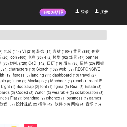
登录
注册
包装
VI
装饰
素材
背景
创意
7)
(114)
(210)
(14)
(1604)
(389)
板
icon
电商
4
模型
场景
banner
(20)
(460)
(96)
(2)
(62)
(47)
宴
婚礼
C4D
日历
后台
招聘
图标
(70)
(728)
(142)
(19)
(35)
(20)
characters
Sketch
web
RESPONSIVE
(594)
(13)
(402)
(59)
lth
fitness
landing
dashboard
travel
(19)
(6)
(11)
(13)
(27)
pple
imac
Mockups
Macbook
react
reactJS
(6)
(1)
(1)
(1)
(1)
Light
Bootstrap
font
figma
Real
Estate
(1)
(2)
(1)
(6)
(3)
(3)
oards
Coded
Watch
wearable
collaboration
(2)
(2)
(3)
(3)
(8)
ork
Flat
branding
iphonex
business
games
(4)
(1)
(2)
(1)
(1)
教程
设计规范
插件
软件
网站
音乐
(67)
(2)
(42)
(40)
(4)
(15)