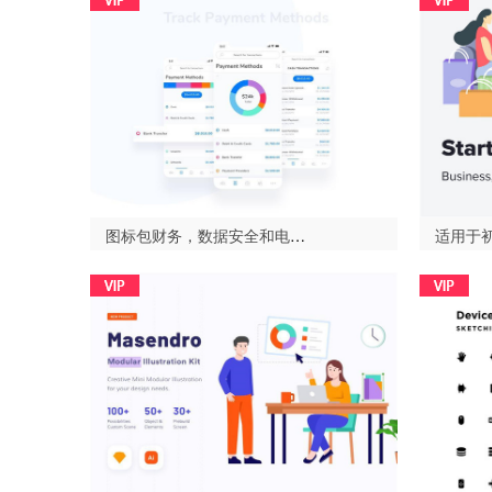
图标包财务，数据安全和电子商务，图标包财务，数据安全和电子商务（Icon Package for finance Data Security and E commerce）-设计996