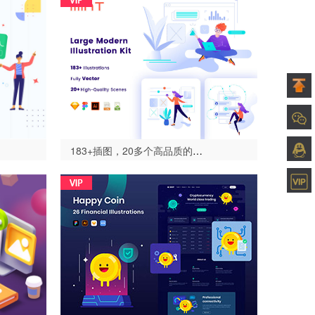
183+插图，20多个高品质的场景，插图套件，薄荷插图套件（Mint Illustration Kit）-设计996